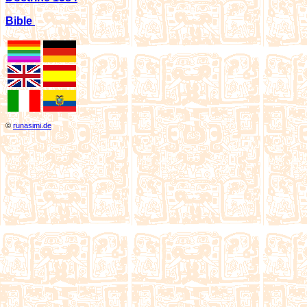
Bible
©
runasimi.de